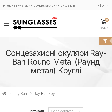
Інтернет-магазин сонцезахисних окулярів
Iнфо
0
Toggle mobile menu
Кошик
Сонцезахисні окуляри Ray-
Ban Round Metal (Раунд
метал) Круглі
Ray Ban
Ray Ban Круглі
Сортувати: