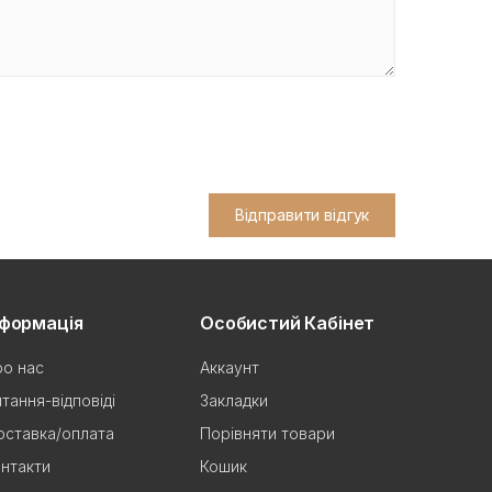
Відправити відгук
нформація
Особистий Кабінет
о нас
Аккаунт
тання-відповіді
Закладки
ставка/оплата
Порівняти товари
нтакти
Кошик