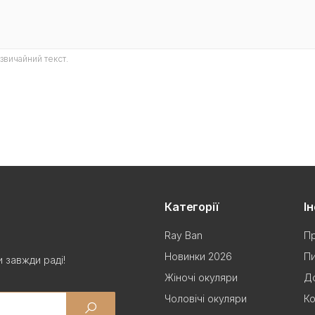
звичайний текст.
Категорії
І
Ray Ban
Пр
Новинки 2026
Пи
 завжди раді!
Жіночі окуляри
До
Чоловічі окуляри
Ко