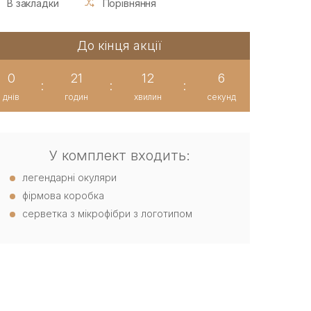
В закладки
Порівняння
До кінця акції
0
21
12
5
:
:
:
днів
годин
хвилин
секунд
У комплект входить:
легендарні окуляри
фірмова коробка
серветка з мікрофібри з логотипом