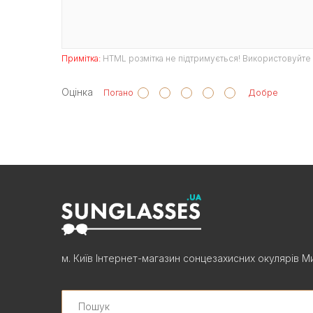
Примітка:
HTML розмітка не підтримується! Використовуйте 
Оцінка
Погано
Добре
м. Київ Інтернет-магазин сонцезахисних окулярів Ми
Search