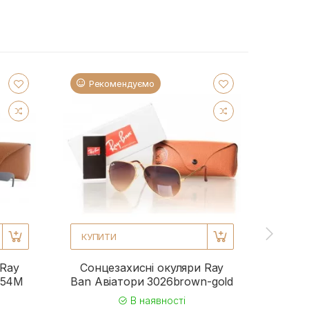
Рекомендуємо
Ре
КУПИТИ
КУП
 Ray
Сонцезахисні окуляри Ray
Сонц
954M
Ban Авіатори 3026brown-gold
Ba
В наявності