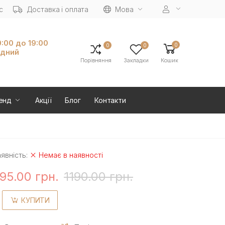
с
Доставка і оплата
Мова
0:00 до 19:00
0
0
0
ідний
Порівняння
Закладки
Кошик
енд
Акції
Блог
Контакти
явність:
Немає в наявності
95.00 грн.
1190.00 грн.
КУПИТИ