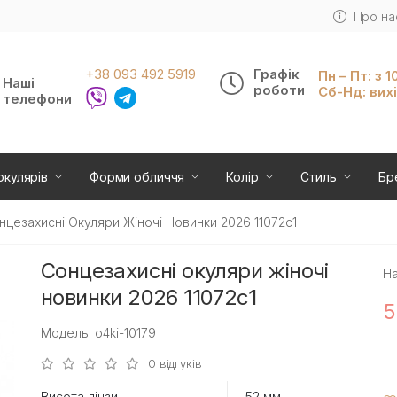
Про на
+38 093 492 5919
Графік
Пн – Пт: з 1
Наші
роботи
Сб-Нд: вих
телефони
окулярів
Форми обличчя
Колір
Стиль
Бр
нцезахисні Окуляри Жіночі Новинки 2026 11072c1
Сонцезахисні окуляри жіночі
На
новинки 2026 11072c1
5
Модель: o4ki-10179
0 відгуків
Висота лінзи
52 мм