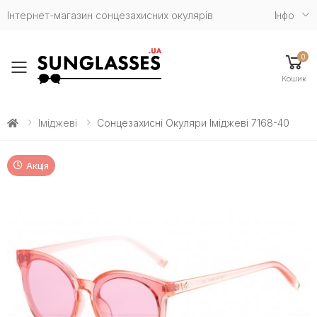
Інтернет-магазин сонцезахисних окулярів
Iнфо
0
Toggle mobile menu
Кошик
Іміджеві
Сонцезахисні Окуляри Іміджеві 7168-40
Акція