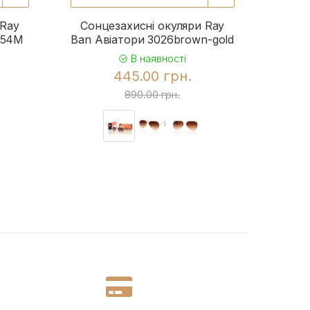
 Ray
Сонцезахисні окуляри Ray
Сонц
954M
Ban Авіатори 3026brown-gold
Ba
В наявності
445.00 грн.
890.00 грн.