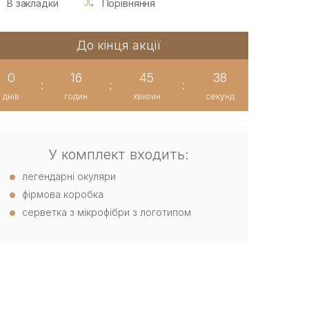
В закладки
Порівняння
До кінця акції
0
16
45
37
:
:
:
днів
годин
хвилин
секунд
У комплект входить:
легендарні окуляри
фірмова коробка
серветка з мікрофібри з логотипом