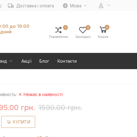
с
Доставка і оплата
Мова
0:00 до 19:00
0
0
0
ідний
Порівняння
Закладки
Кошик
енд
Акції
Блог
Контакти
явність:
Немає в наявності
95.00 грн.
1590.00 грн.
КУПИТИ