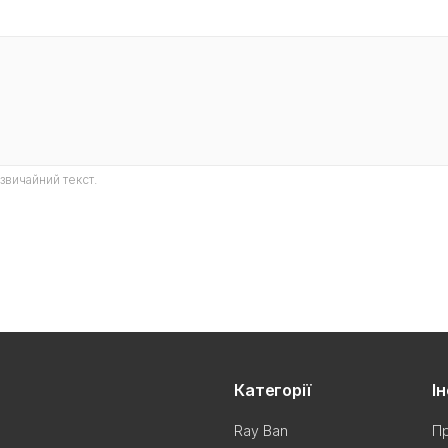
звичайний текст.
Категорії
І
Ray Ban
Пр