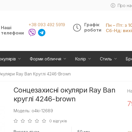
Про на
+38 093 492 5919
Графік
Пн – Пт: з 1
Наші
роботи
Сб-Нд: вих
телефони
окулярів
Форми обличчя
Колір
Стиль
Бр
куляри Ray Ban Круглі 4246-Brown
Сонцезахисні окуляри Ray Ban
На
круглі 4246-brown
7
Модель: o4ki-12689
0 відгуків
Висота лінзи
50 мм