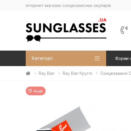
Інтернет-магазин сонцезахисних окулярів
Категорії
Форми 
Ray Ban
Ray Ban Круглі
Сонцезахисні О
Акція