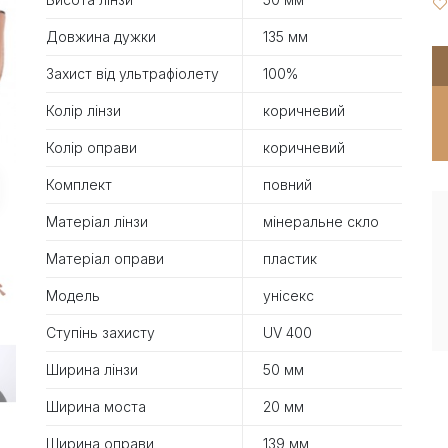
Довжина дужки
135 мм
Захист від ультрафіолету
100%
Колір лінзи
коричневий
Колір оправи
коричневий
Комплект
повний
Матеріал лінзи
мінеральне скло
Матеріал оправи
пластик
Модель
унісекс
Ступінь захисту
UV 400
Ширина лінзи
50 мм
Ширина моста
20 мм
Ширина оправи
139 мм