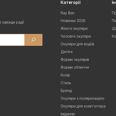
Категорії
І
Ray Ban
Пр
Новинки 2026
Пи
 завжди раді!
Жіночі окуляри
До
Чоловічі окуляри
Ко
Окуляри для водіїв
Дитячі
Форми окулярів
Форми обличчя
Колір
Стиль
Бренд
Окуляри з поляризацією
Окуляри для комп'ютера
Іміджеві