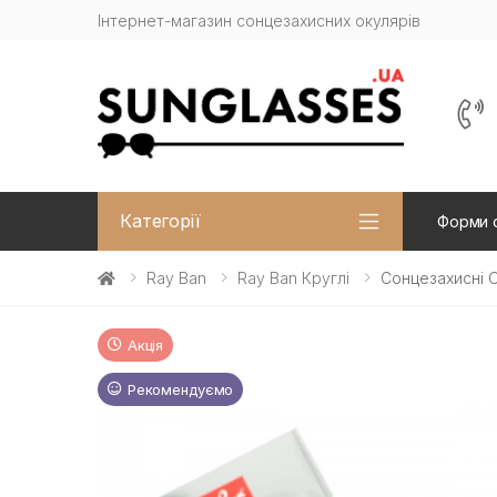
Інтернет-магазин сонцезахисних окулярів
Категорії
Форми 
Ray Ban
Ray Ban Круглі
Сонцезахисні О
Акція
Рекомендуємо