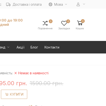
с
Доставка і оплата
Мова
0:00 до 19:00
0
0
0
ідний
Порівняння
Закладки
Кошик
енд
Акції
Блог
Контакти
явність:
Немає в наявності
95.00 грн.
1590.00 грн.
КУПИТИ