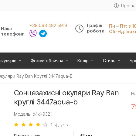
Про на
+38 093 492 5919
Графік
Пн – Пт: з 1
Наші
роботи
Сб-Нд: вих
телефони
окулярів
Форми обличчя
Колір
Стиль
Бр
куляри Ray Ban Круглі 3447aqua-B
Сонцезахисні окуляри Ray Ban
На
круглі 3447aqua-b
7
Модель: o4ki-9321
1 відгуків
Висота лінзи
47 мм