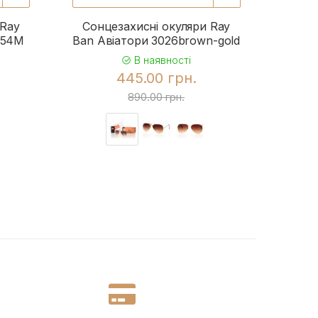
 Ray
Сонцезахисні окуляри Ray
Сонц
954M
Ban Авіатори 3026brown-gold
Ba
В наявності
445.00 грн.
890.00 грн.