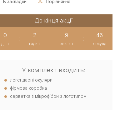
В закладки
Порівняння
До кінця акції
0
2
9
46
:
:
:
днів
годин
хвилин
секунд
У комплект входить:
легендарні окуляри
фірмова коробка
серветка з мікрофібри з логотипом