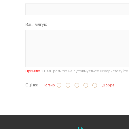
Ваш відгук:
Примітка:
HTML розмітка не підтримується! Використовуйте 
Оцінка
Погано
Добре