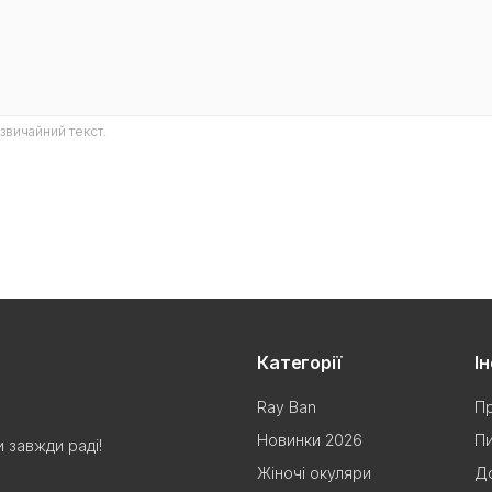
звичайний текст.
Категорії
І
Ray Ban
Пр
Новинки 2026
Пи
 завжди раді!
Жіночі окуляри
До