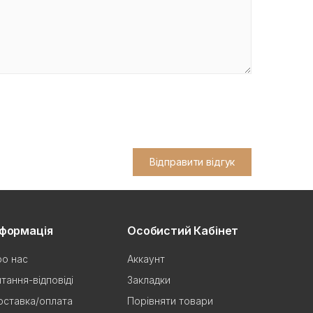
Відправити відгук
нформація
Особистий Кабінет
о нас
Аккаунт
тання-відповіді
Закладки
ставка/оплата
Порівняти товари