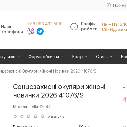
Про на
+38 093 492 5919
Графік
Пн – Пт: з 1
Наші
роботи
Сб-Нд: вих
телефони
окулярів
Форми обличчя
Колір
Стиль
Бр
нцезахисні Окуляри Жіночі Новинки 2026 41076/S
Сонцезахисні окуляри жіночі
На
новинки 2026 41076/S
4
Модель: o4ki-12594
0 відгуків
Висота лінзи
60 мм