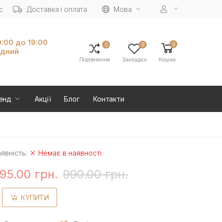
с
Доставка і оплата
Мова
0:00 до 19:00
0
0
0
ідний
Порівняння
Закладки
Кошик
енд
Акції
Блог
Контакти
явність:
Немає в наявності
95.00 грн.
990.00 грн.
КУПИТИ