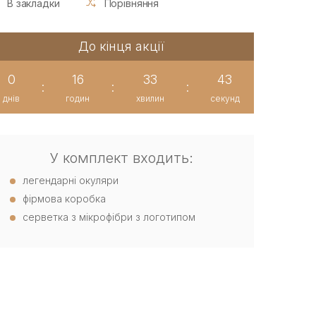
В закладки
Порівняння
До кінця акції
0
16
33
42
:
:
:
днів
годин
хвилин
секунд
У комплект входить:
легендарні окуляри
фірмова коробка
серветка з мікрофібри з логотипом