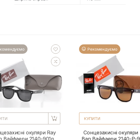
комендуємо
Рекомендуємо
ИТИ
КУПИТИ
цезахисні окуляри Ray
Сонцезахисні окуляри
n Вайфаери 2140-901p
Ban Вайфаери 2140-P-