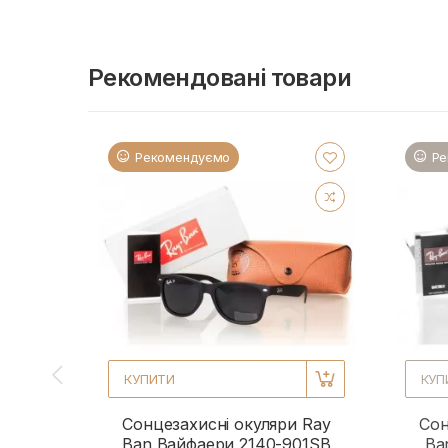
Рекомендовані товари
Рекомендуємо
Ре
КУПИТИ
КУП
Сонцезахисні окуляри Ray
Сон
Ban Вайфаери 2140-901SB
Ba