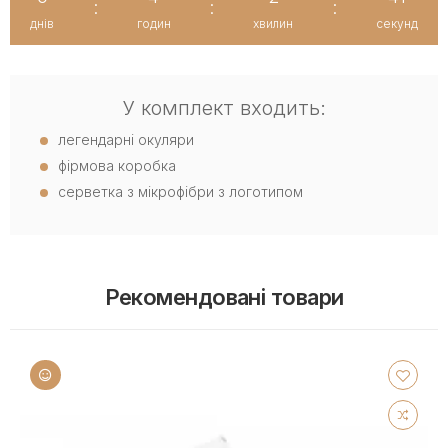
:
:
:
днів
годин
хвилин
секунд
У комплект входить:
легендарні окуляри
фірмова коробка
серветка з мікрофібри з логотипом
Рекомендовані товари