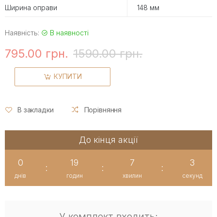
Ширина оправи
148 мм
Наявність:
В наявності
795.00 грн.
1590.00 грн.
КУПИТИ
В закладки
Порівняння
До кінця акції
0
19
7
2
:
:
:
днів
годин
хвилин
секунд
У комплект входить: