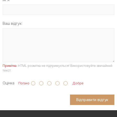
Ваш відгук:
Примітка:
HTML розмітка не підтримується! Використовуйте звичайний
текст.
Оцінка
Погано
Добре
Відправити відгук