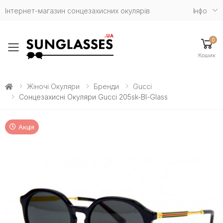
Інтернет-магазин сонцезахисних окулярів
Iнфо
0
Toggle mobile menu
Кошик
Жіночі Окуляри
Бренди
Gucci
Сонцезахисні Окуляри Gucci 205sk-Bl-Glass
Акція