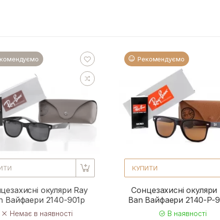
комендуємо
Рекомендуємо
ИТИ
КУПИТИ
цезахисні окуляри Ray
Сонцезахисні окуляри
n Вайфаери 2140-901p
Ban Вайфаери 2140-P-
Немає в наявності
В наявності