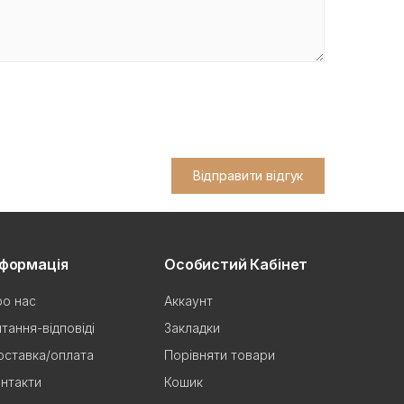
Відправити відгук
нформація
Особистий Кабінет
о нас
Аккаунт
тання-відповіді
Закладки
ставка/оплата
Порівняти товари
нтакти
Кошик