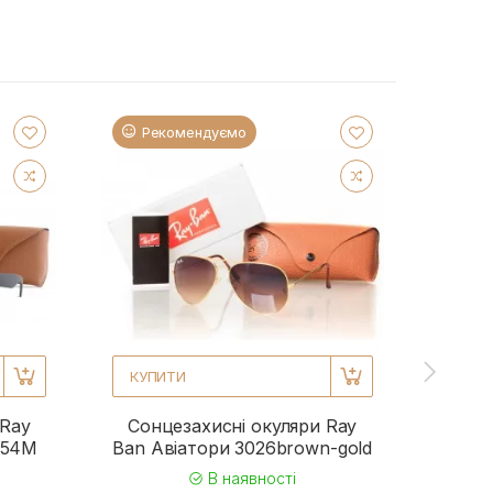
Рекомендуємо
Ре
КУПИТИ
КУП
 Ray
Сонцезахисні окуляри Ray
Сонц
954M
Ban Авіатори 3026brown-gold
Ba
В наявності