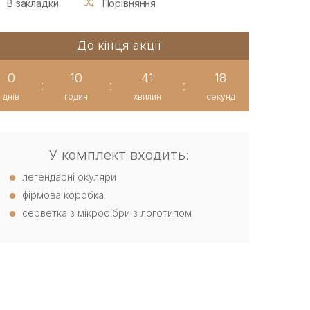
В закладки
Порівняння
До кінця акції
0
10
41
17
:
:
:
днів
годин
хвилин
секунд
У комплект входить:
легендарні окуляри
фірмова коробка
серветка з мікрофібри з логотипом