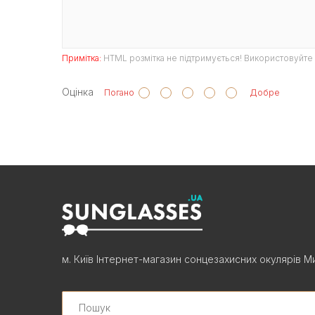
Примітка:
HTML розмітка не підтримується! Використовуйте 
Оцінка
Погано
Добре
м. Київ Інтернет-магазин сонцезахисних окулярів Ми
Search