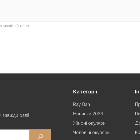
звичайний текст.
Категорії
І
Ray Ban
Пр
Новинки 2026
Пи
 завжди раді!
Жіночі окуляри
До
Чоловічі окуляри
Ко