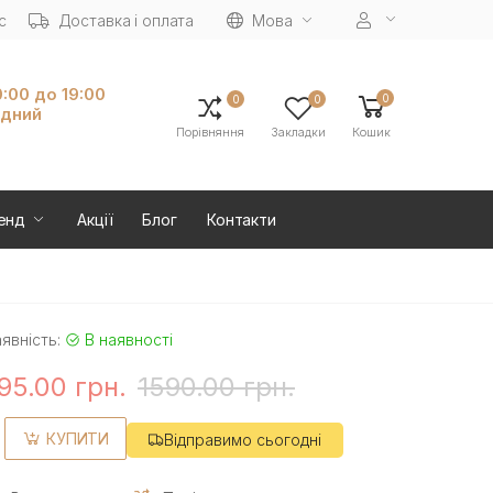
с
Доставка і оплата
Мова
0:00 до 19:00
0
0
0
ідний
Порівняння
Закладки
Кошик
енд
Акції
Блог
Контакти
явність:
В наявності
95.00 грн.
1590.00 грн.
КУПИТИ
Відправимо сьогодні