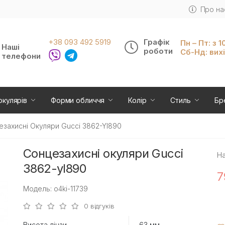
Про на
+38 093 492 5919
Графік
Пн – Пт: з 1
Наші
роботи
Сб-Нд: вих
телефони
окулярів
Форми обличчя
Колір
Стиль
Бр
езахисні Окуляри Gucci 3862-Yl890
Сонцезахисні окуляри Gucci
На
3862-yl890
7
Модель: o4ki-11739
0 відгуків
Висота лінзи
63 мм