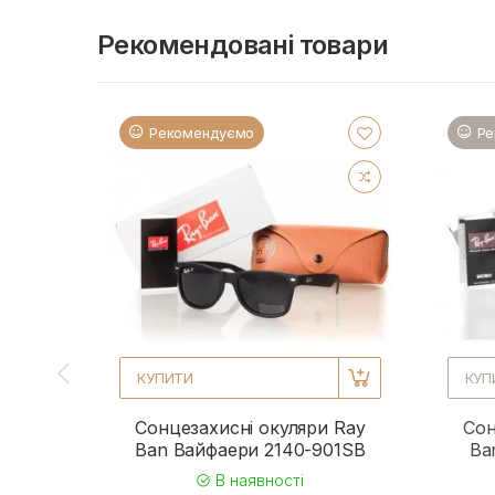
Рекомендовані товари
Рекомендуємо
Ре
КУПИТИ
КУП
Сонцезахисні окуляри Ray
Сон
Ban Вайфаери 2140-901SB
Ba
В наявності