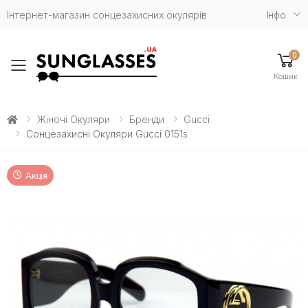
Інтернет-магазин сонцезахисних окулярів
Iнфо
0
Toggle mobile menu
Кошик
Жіночі Окуляри
Бренди
Gucci
Сонцезахисні Окуляри Gucci 0151s
Акція