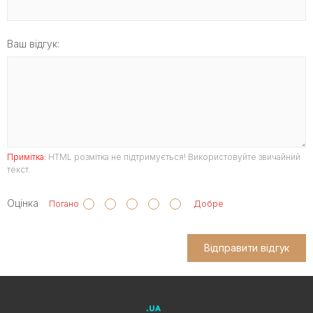
Ваш відгук:
Примітка:
HTML розмітка не підтримується! Використовуйте звичайний
текст.
Оцінка
Погано
Добре
Відправити відгук