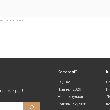
звичайний текст.
Категорії
І
Ray Ban
Пр
Новинки 2026
Пи
 завжди раді!
Жіночі окуляри
До
Чоловічі окуляри
Ко