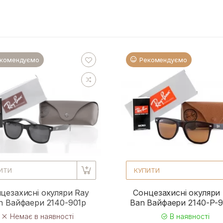
комендуємо
Рекомендуємо
ИТИ
КУПИТИ
цезахисні окуляри Ray
Сонцезахисні окуляри
n Вайфаери 2140-901p
Ban Вайфаери 2140-P-
Немає в наявності
В наявності