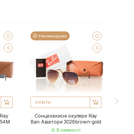
Рекомендуємо
Ре
КУПИТИ
КУП
 Ray
Сонцезахисні окуляри Ray
Сонц
954M
Ban Авіатори 3026brown-gold
Ba
В наявності