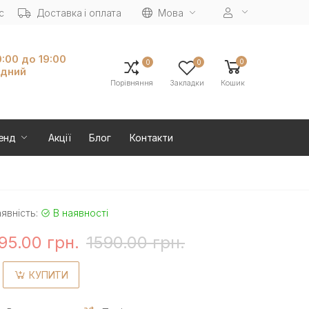
с
Доставка і оплата
Мова
0:00 до 19:00
0
0
0
ідний
Порівняння
Закладки
Кошик
енд
Акції
Блог
Контакти
явність:
В наявності
95.00 грн.
1590.00 грн.
КУПИТИ