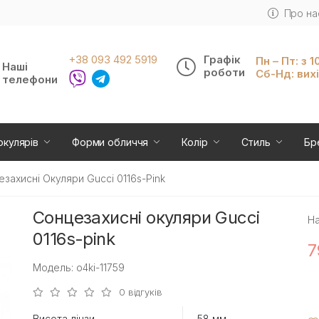
Про на
+38 093 492 5919
Графік
Пн – Пт: з 1
Наші
роботи
Сб-Нд: вих
телефони
окулярів
Форми обличчя
Колір
Стиль
Бр
захисні Окуляри Gucci 0116s-Pink
Сонцезахисні окуляри Gucci
На
0116s-pink
7
Модель: o4ki-11759
0 відгуків
Висота лінзи
58 мм