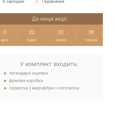
В закладки
Порівняння
До кінця акції
0
20
30
37
:
:
:
днів
годин
хвилин
секунд
У комплект входить:
легендарні окуляри
фірмова коробка
серветка з мікрофібри з логотипом