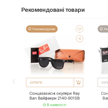
Рекомендовані товари
Рекомендуємо
Ре
КУПИТИ
КУП
Сонцезахисні окуляри Ray
Сон
Ban Вайфаери 2140-901SB
Ba
В наявності