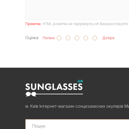
Примітка:
HTML розмітка не підтримується! Використовуйте 
Оцінка
Погано
Добре
м. Київ Інтернет-магазин сонцезахисних окулярів Ми
Search