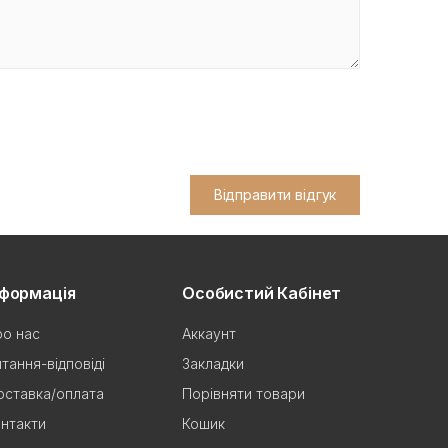
Відправити відгук
нформація
Особистий Кабінет
о нас
Аккаунт
тання-відповіді
Закладки
ставка/оплата
Порівняти товари
нтакти
Кошик