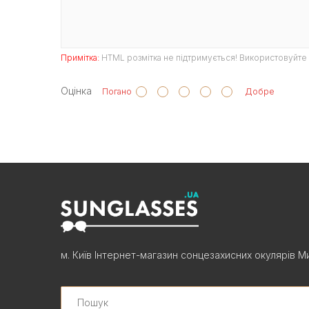
Примітка:
HTML розмітка не підтримується! Використовуйте 
Оцінка
Погано
Добре
м. Київ Інтернет-магазин сонцезахисних окулярів Ми
Search