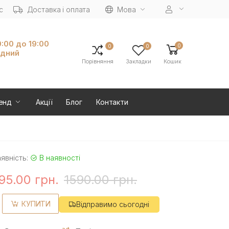
с
Доставка і оплата
Мова
0:00 до 19:00
0
0
0
ідний
Порівняння
Закладки
Кошик
енд
Акції
Блог
Контакти
явність:
В наявності
95.00 грн.
1590.00 грн.
КУПИТИ
Відправимо сьогодні