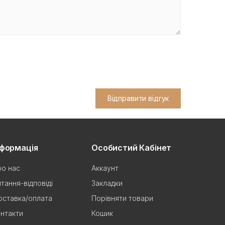
Відправити відгук
нформація
Особистий Кабінет
о нас
Аккаунт
тання-відповіді
Закладки
ставка/оплата
Порівняти товари
нтакти
Кошик