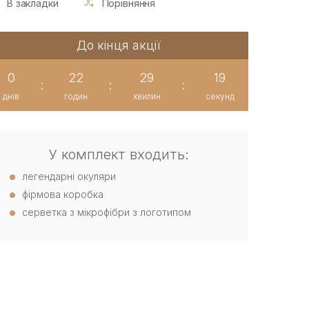
В закладки
Порівняння
До кінця акції
0
22
29
18
:
:
:
днів
годин
хвилин
секунд
У комплект входить:
легендарні окуляри
фірмова коробка
серветка з мікрофібри з логотипом