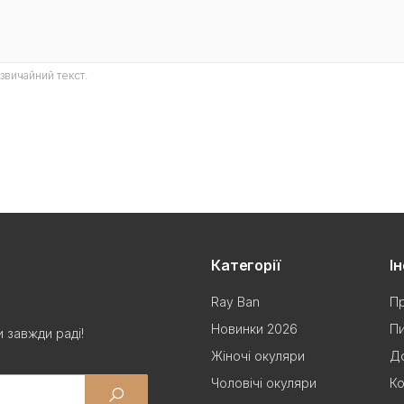
звичайний текст.
Категорії
І
Ray Ban
Пр
Новинки 2026
Пи
 завжди раді!
Жіночі окуляри
До
Чоловічі окуляри
Ко