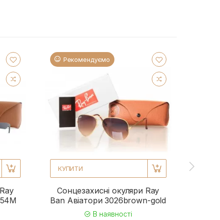
Рекомендуємо
Ре
КУПИТИ
КУП
 Ray
Сонцезахисні окуляри Ray
Сонц
954M
Ban Авіатори 3026brown-gold
Ba
В наявності