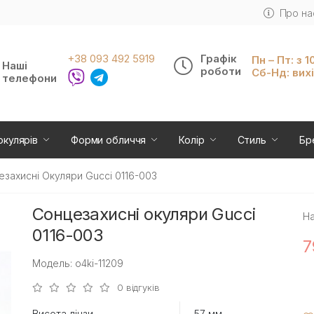
Про на
+38 093 492 5919
Графік
Пн – Пт: з 1
Наші
роботи
Сб-Нд: вих
телефони
окулярів
Форми обличчя
Колір
Стиль
Бр
езахисні Окуляри Gucci 0116-003
Сонцезахисні окуляри Gucci
На
0116-003
7
Модель: o4ki-11209
0 відгуків
Висота лінзи
57 мм