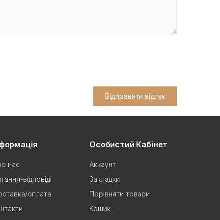
Відправити відгук
нформація
Особистий Кабінет
о нас
Аккаунт
тання-відповіді
Закладки
ставка/оплата
Порівняти товари
нтакти
Кошик