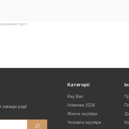
звичайний текст.
Категорії
І
Ray Ban
Пр
Новинки 2026
Пи
 завжди раді!
Жіночі окуляри
До
Чоловічі окуляри
Ко