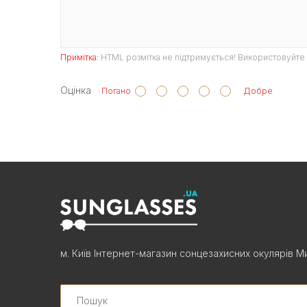
Примітка:
HTML розмітка не підтримується! Використовуйте 
Оцінка
Погано
Добре
м. Київ Інтернет-магазин сонцезахисних окулярів Ми
Search