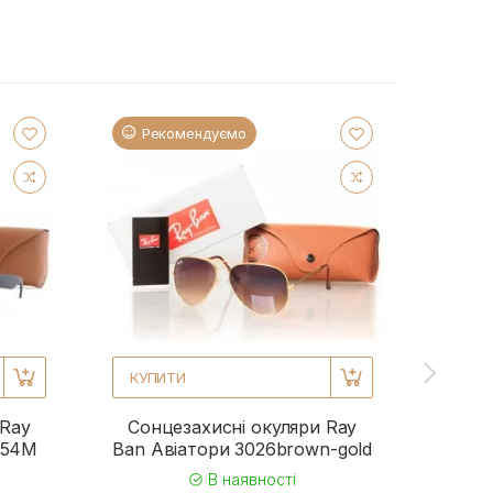
Рекомендуємо
Ре
КУПИТИ
КУП
 Ray
Сонцезахисні окуляри Ray
Сонц
954M
Ban Авіатори 3026brown-gold
Ba
В наявності