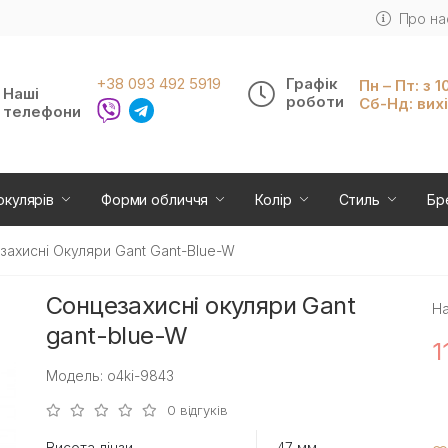
Про на
+38 093 492 5919
Графік
Пн – Пт: з 1
Наші
роботи
Сб-Нд: вих
телефони
окулярів
Форми обличчя
Колір
Стиль
Бр
захисні Окуляри Gant Gant-Blue-W
Сонцезахисні окуляри Gant
На
gant-blue-W
1
Модель: o4ki-9843
0 відгуків
Висота лінзи
47 мм