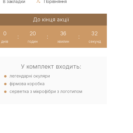
В закладки
Порівняння
До кінця акції
0
20
36
32
:
:
:
днів
годин
хвилин
секунд
У комплект входить:
легендарні окуляри
фірмова коробка
серветка з мікрофібри з логотипом