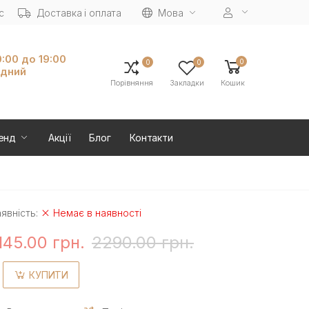
с
Доставка і оплата
Мова
0:00 до 19:00
0
0
0
ідний
Порівняння
Закладки
Кошик
енд
Акції
Блог
Контакти
явність:
Немає в наявності
145.00 грн.
2290.00 грн.
КУПИТИ