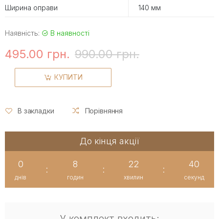
Ширина оправи
140 мм
Наявність:
В наявності
495.00 грн.
990.00 грн.
КУПИТИ
В закладки
Порівняння
До кінця акції
0
8
22
40
:
:
:
днів
годин
хвилин
секунд
У комплект входить: