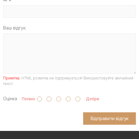
Ваш відгук:
Примітка:
HTML розмітка не підтримується! Використовуйте звичайний
текст.
Оцінка
Погано
Добре
Відправити відгук