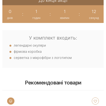
До кінця акції
0
1
1
12
:
:
:
днів
годин
хвилин
секунд
У комплект входить:
легендарні окуляри
фірмова коробка
серветка з мікрофібри з логотипом
Рекомендовані товари