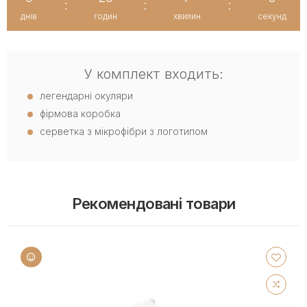
:
:
:
днів
годин
хвилин
секунд
У комплект входить:
легендарні окуляри
фірмова коробка
серветка з мікрофібри з логотипом
Рекомендовані товари