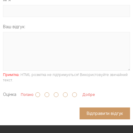
Ваш відгук:
Примітка:
HTML розмітка не підтримується! Використовуйте звичайний
текст.
Оцінка
Погано
Добре
Відправити відгук