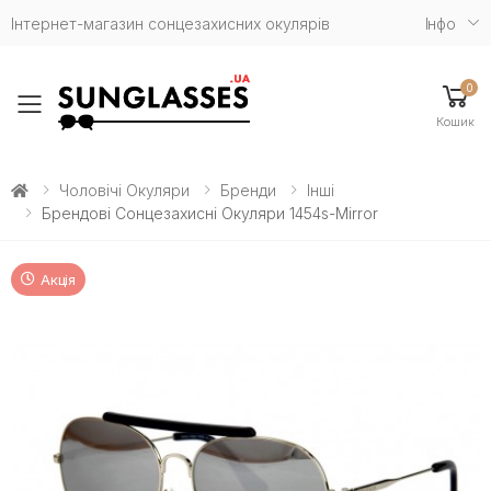
Інтернет-магазин сонцезахисних окулярів
Iнфо
0
Toggle mobile menu
Кошик
Чоловічі Окуляри
Бренди
Інші
Брендові Сонцезахисні Окуляри 1454s-Mirror
Акція