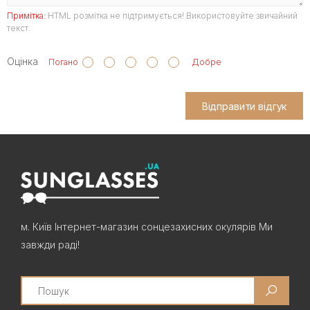
Примітка:
HTML розмітка не підтримується! Використовуйте звичайний
текст.
Оцінка
Погано
Добре
Відправити відгук
м. Київ Інтернет-магазин сонцезахисних окулярів Ми
завжди раді!
Search