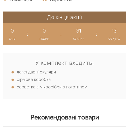
До кінця акції
0
0
31
12
:
:
:
днів
годин
хвилин
секунд
У комплект входить:
легендарні окуляри
фірмова коробка
серветка з мікрофібри з логотипом
Рекомендовані товари