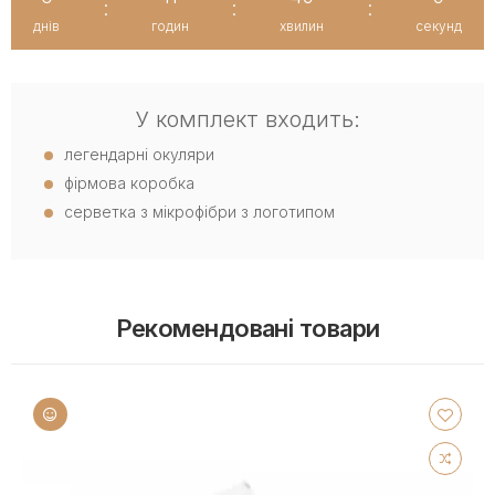
:
:
:
днів
годин
хвилин
секунд
У комплект входить:
легендарні окуляри
фірмова коробка
серветка з мікрофібри з логотипом
Рекомендовані товари