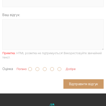
Ваш відгук:
Примітка:
HTML розмітка не підтримується! Використовуйте звичайний
текст.
Оцінка
Погано
Добре
Відправити відгук