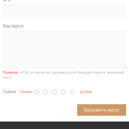
Ваш відгук:
Примітка:
HTML розмітка не підтримується! Використовуйте звичайний
текст.
Оцінка
Погано
Добре
Відправити відгук