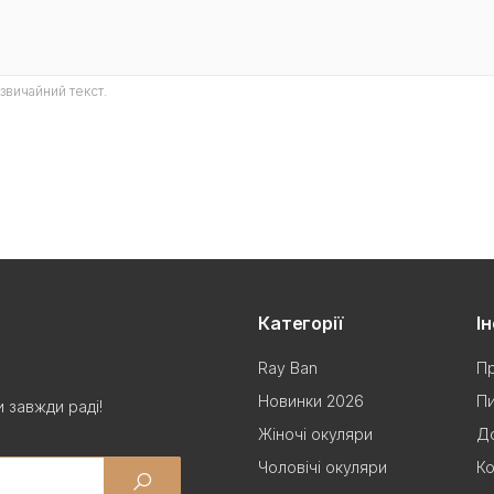
звичайний текст.
Категорії
І
Ray Ban
Пр
Новинки 2026
Пи
 завжди раді!
Жіночі окуляри
До
Чоловічі окуляри
Ко