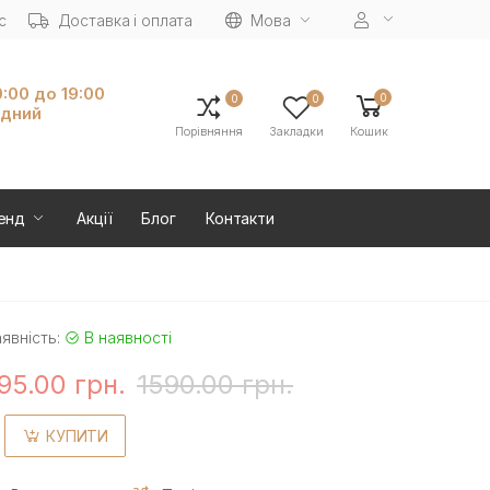
с
Доставка і оплата
Мова
0:00 до 19:00
0
0
0
ідний
Порівняння
Закладки
Кошик
енд
Акції
Блог
Контакти
явність:
В наявності
95.00 грн.
1590.00 грн.
КУПИТИ