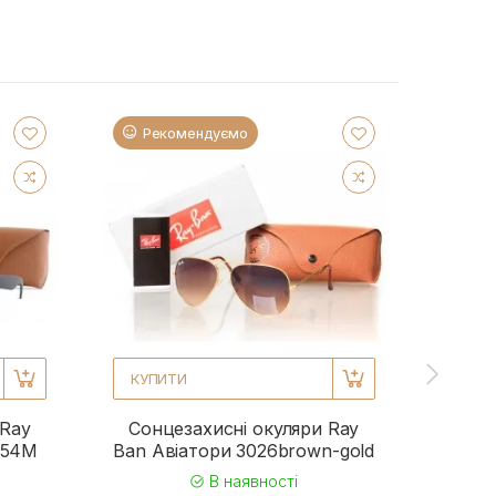
Рекомендуємо
Ре
КУПИТИ
КУП
 Ray
Сонцезахисні окуляри Ray
Сонц
954M
Ban Авіатори 3026brown-gold
Ba
В наявності