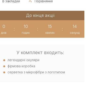
В закладки
Порівняння
До кінця акції
0
10
15
13
:
:
:
днів
годин
хвилин
секунд
У комплект входить:
легендарні окуляри
фірмова коробка
серветка з мікрофібри з логотипом