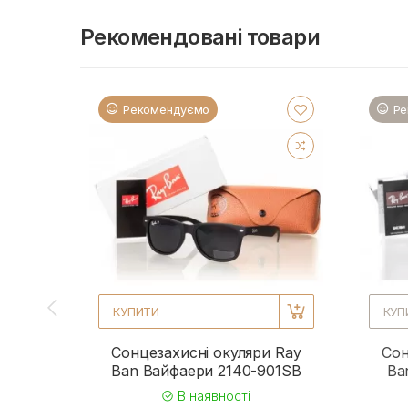
Рекомендовані товари
Рекомендуємо
Ре
КУПИТИ
КУП
Сонцезахисні окуляри Ray
Сон
Ban Вайфаери 2140-901SB
Ba
В наявності