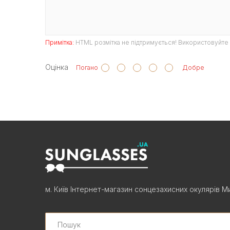
Примітка:
HTML розмітка не підтримується! Використовуйте 
Оцінка
Погано
Добре
м. Київ Інтернет-магазин сонцезахисних окулярів Ми
Search