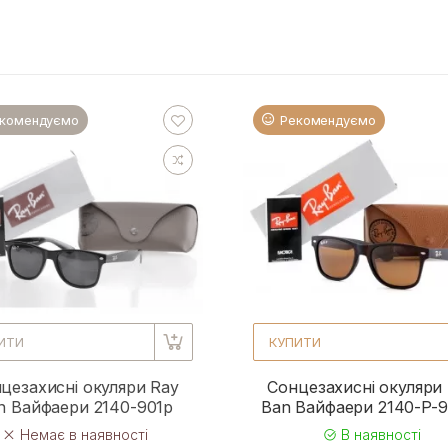
комендуємо
Рекомендуємо
ИТИ
КУПИТИ
цезахисні окуляри Ray
Сонцезахисні окуляри
n Вайфаери 2140-901p
Ban Вайфаери 2140-P-
Немає в наявності
В наявності