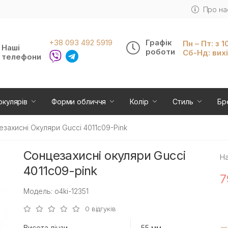
Про на
+38 093 492 5919
Графік
Пн – Пт: з 1
Наші
роботи
Сб-Нд: вих
телефони
окулярів
Форми обличчя
Колір
Стиль
Бр
захисні Окуляри Gucci 4011c09-Pink
Сонцезахисні окуляри Gucci
На
4011c09-pink
7
Модель: o4ki-12351
0 відгуків
Висота лінзи
55 мм