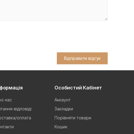
Відправити відгук
нформація
Особистий Кабінет
о нас
Аккаунт
тання-відповіді
Закладки
ставка/оплата
Порівняти товари
нтакти
Кошик