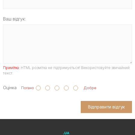
Ваш відгук:
Примітка:
HTML розмітка не підтримується! Використовуйте звичайний
текст.
Оцінка
Погано
Добре
Відправити відгук