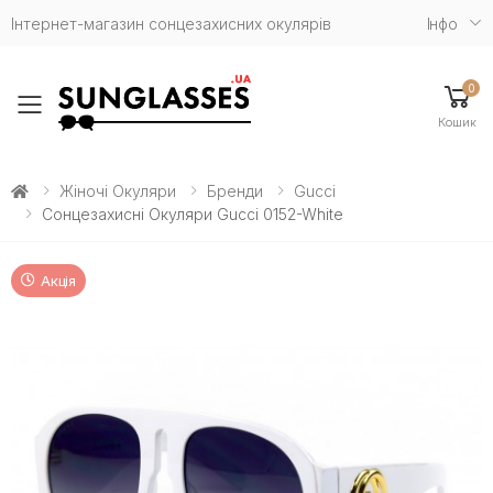
Інтернет-магазин сонцезахисних окулярів
Iнфо
0
Toggle mobile menu
Кошик
Жіночі Окуляри
Бренди
Gucci
Сонцезахисні Окуляри Gucci 0152-White
Акція