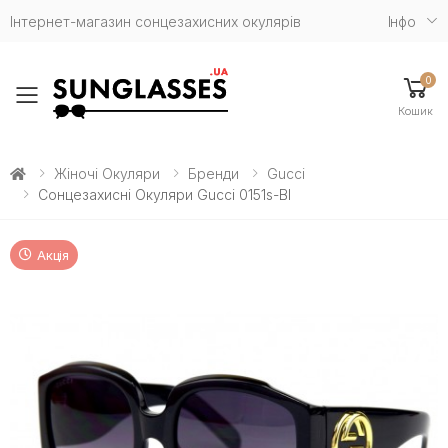
Інтернет-магазин сонцезахисних окулярів
Iнфо
0
Toggle mobile menu
Кошик
Жіночі Окуляри
Бренди
Gucci
Сонцезахисні Окуляри Gucci 0151s-Bl
Акція