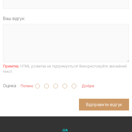
Ваш відгук:
Примітка:
HTML розмітка не підтримується! Використовуйте звичайний
текст.
Оцінка
Погано
Добре
Відправити відгук