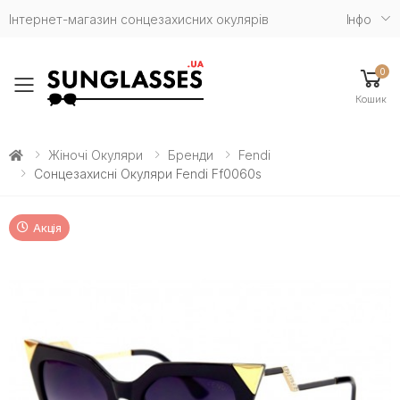
Інтернет-магазин сонцезахисних окулярів
Iнфо
0
Toggle mobile menu
Кошик
Жіночі Окуляри
Бренди
Fendi
Сонцезахисні Окуляри Fendi Ff0060s
Акція