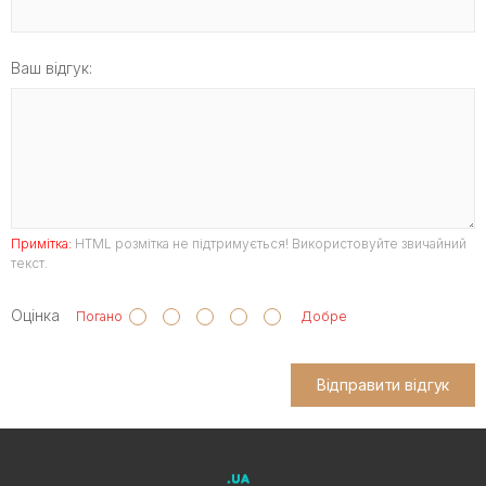
Ваш відгук:
Примітка:
HTML розмітка не підтримується! Використовуйте звичайний
текст.
Оцінка
Погано
Добре
Відправити відгук