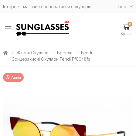
Інтернет-магазин сонцезахисних окулярів
Iнфо
0
Toggle mobile menu
Кошик
Жіночі Окуляри
Бренди
Fendi
Сонцезахисні Окуляри Fendi Ff0048fs
Акція