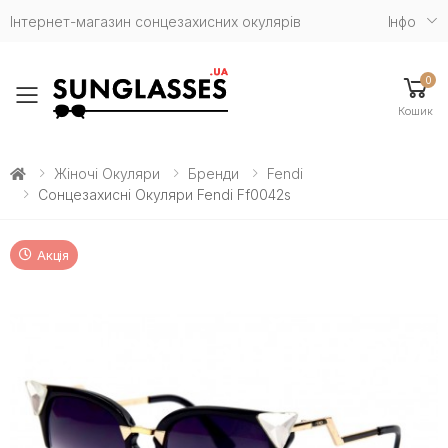
Інтернет-магазин сонцезахисних окулярів
Iнфо
0
Toggle mobile menu
Кошик
Жіночі Окуляри
Бренди
Fendi
Сонцезахисні Окуляри Fendi Ff0042s
Акція