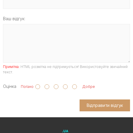
Ваш відгук:
Примітка:
HTML розмітка не підтримується! Використовуйте звичайний
текст.
Оцінка
Погано
Добре
Відправити відгук