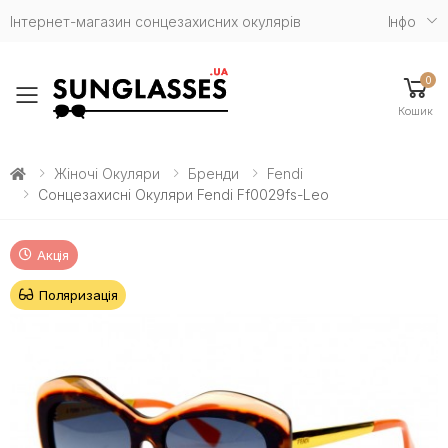
Інтернет-магазин сонцезахисних окулярів
Iнфо
0
Toggle mobile menu
Кошик
Жіночі Окуляри
Бренди
Fendi
Сонцезахисні Окуляри Fendi Ff0029fs-Leo
Акція
Поляризація