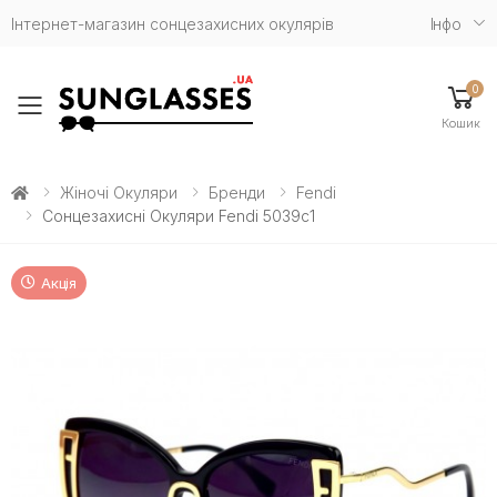
Інтернет-магазин сонцезахисних окулярів
Iнфо
0
Toggle mobile menu
Кошик
Жіночі Окуляри
Бренди
Fendi
Сонцезахисні Окуляри Fendi 5039с1
Акція