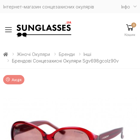
Інтернет-магазин сонцезахисних окулярів
Iнфо
0
Toggle mobile menu
Кошик
Жіночі Окуляри
Бренди
Інші
Брендові Сонцезахисні Окуляри Sgv698gcolz90v
Акція