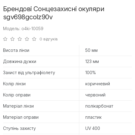
Брендові Сонцезахисні окуляри
sgv698gcolz90v
Модель: o4ki-10059
0 відгуків
Висота лінзи
50 мм
Довжина дужки
123 мм
Захист від ультрафіолету
100%
Колір лінзи
коричневий
Колір оправи
червоний
Матеріал лінзи
полікарбонат
Матеріал оправи
пластик
Ступінь захисту
UV 400