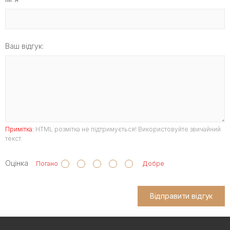
Ваш відгук:
Примітка:
HTML розмітка не підтримується! Використовуйте звичайний
текст.
Оцінка
Погано
Добре
Відправити відгук