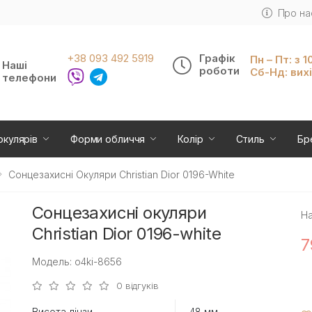
Про на
+38 093 492 5919
Графік
Пн – Пт: з 1
Наші
роботи
Сб-Нд: вих
телефони
окулярів
Форми обличчя
Колір
Стиль
Бр
Сонцезахисні Окуляри Christian Dior 0196-White
Сонцезахисні окуляри
На
Christian Dior 0196-white
7
Модель: o4ki-8656
0 відгуків
Висота лінзи
48 мм