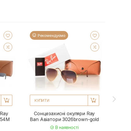
Рекомендуємо
Ре
КУПИТИ
КУП
 Ray
Сонцезахисні окуляри Ray
Сонц
954M
Ban Авіатори 3026brown-gold
Ba
В наявності