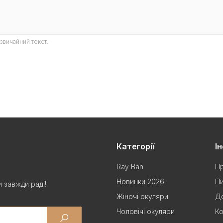
звичайний текст.
Категорії
І
Ray Ban
Пр
Новинки 2026
Пи
 завжди раді!
Жіночі окуляри
До
Чоловічі окуляри
Ко