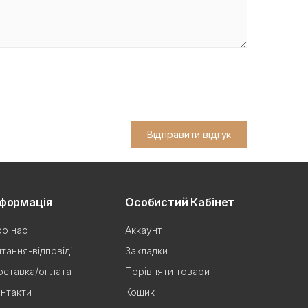
Відправити відгук
нформація
Особистий Кабінет
о нас
Аккаунт
тання-відповіді
Закладки
ставка/оплата
Порівняти товари
нтакти
Кошик