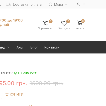
с
Доставка і оплата
Мова
0:00 до 19:00
0
0
0
ідний
Порівняння
Закладки
Кошик
енд
Акції
Блог
Контакти
явність:
В наявності
95.00 грн.
1590.00 грн.
КУПИТИ