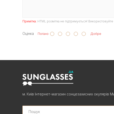
Примітка:
HTML розмітка не підтримується! Використовуйте 
Оцінка
Погано
Добре
м. Київ Інтернет-магазин сонцезахисних окулярів Ми
Search