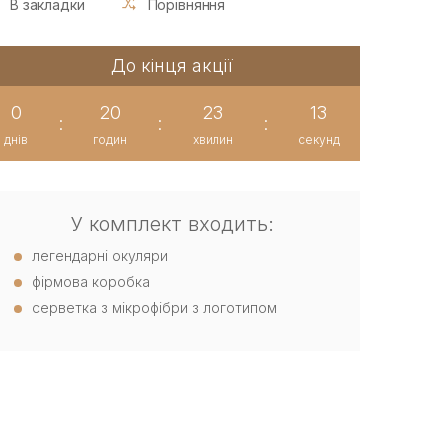
В закладки
Порівняння
До кінця акції
0
20
23
12
:
:
:
днів
годин
хвилин
секунд
У комплект входить:
легендарні окуляри
фірмова коробка
серветка з мікрофібри з логотипом