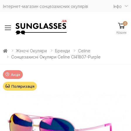
Інтернет-магазин сонцезахисних окулярів
Iнфо
0
Toggle mobile menu
Кошик
Жіночі Окуляри
Бренди
Celine
Сонцезахисні Окуляри Celine Cl41807-Purple
Акція
Поляризація