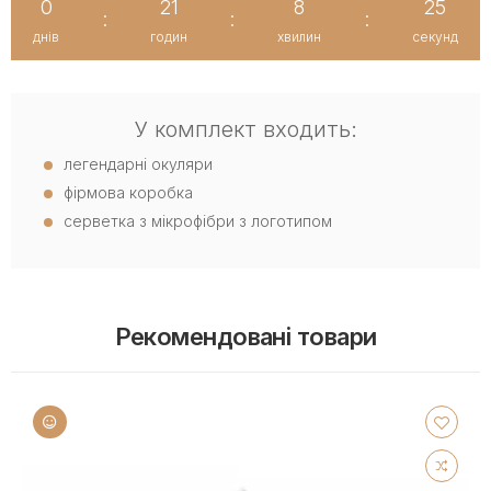
0
21
8
25
:
:
:
днів
годин
хвилин
секунд
У комплект входить:
легендарні окуляри
фірмова коробка
серветка з мікрофібри з логотипом
Рекомендовані товари