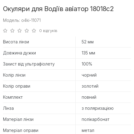
Окуляри для Водіїв авіатор 18018c2
Модель: o4ki-11071
0 відгуків
Висота лінзи
52 мм
Довжина дужки
135 мм
Захист від ультрафіолету
100%
Колір лінзи
чорний
Колір оправи
золотий
Комплект
повний
Лінза
з поляризацією
Матеріал лінзи
полікарбонат
Матеріал оправи
метал