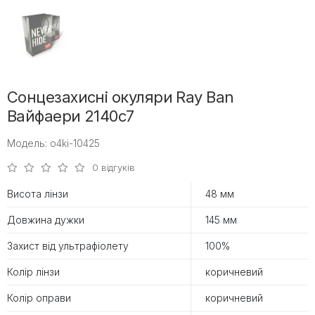
Сонцезахисні окуляри Ray Ban
Вайфаери 2140c7
Модель: o4ki-10425
0 відгуків
Висота лінзи
48 мм
Довжина дужки
145 мм
Захист від ультрафіолету
100%
Колір лінзи
коричневий
Колір оправи
коричневий