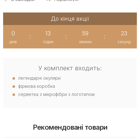
До кінця акції
0
13
59
23
:
:
:
днів
годин
хвилин
секунд
У комплект входить:
легендарні окуляри
фірмова коробка
серветка з мікрофібри з логотипом
Рекомендовані товари