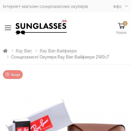
Інтернет-магазин сонцезахисних окулярів
Iнфо
0
Toggle mobile menu
Кошик
Ray Ban
Ray Ban Вайфаери
Сонцезахисні Окуляри Ray Ban Вайфаери 2140c7
Акція