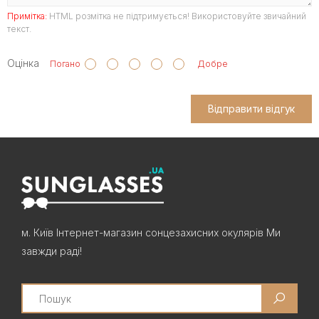
Примітка:
HTML розмітка не підтримується! Використовуйте звичайний
текст.
Оцінка
Погано
Добре
Відправити відгук
м. Київ Інтернет-магазин сонцезахисних окулярів Ми
завжди раді!
Search