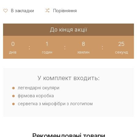
В закладки
Порівняння
До кінця акції
0
1
8
25
:
:
:
днів
годин
хвилин
секунд
У комплект входить:
легендарні окуляри
фірмова коробка
серветка з мікрофібри з логотипом
Рекомендовані товари