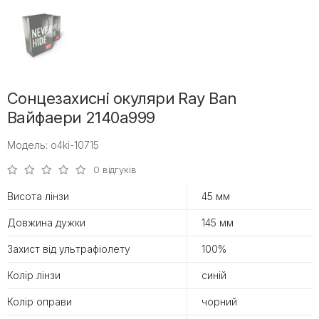
Сонцезахисні окуляри Ray Ban
Вайфаери 2140a999
Модель: o4ki-10715
0 відгуків
Висота лінзи
45 мм
Довжина дужки
145 мм
Захист від ультрафіолету
100%
Колір лінзи
синій
Колір оправи
чорний