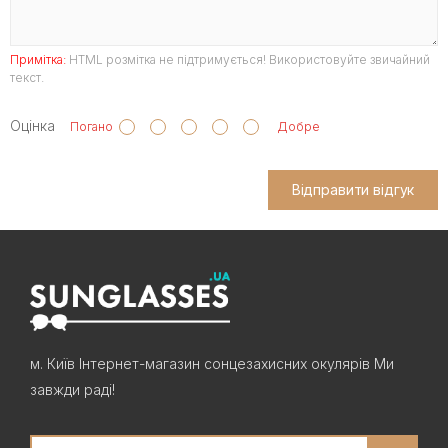
Примітка:
HTML розмітка не підтримується! Використовуйте звичайний
текст.
Оцінка
Погано
Добре
Відправити відгук
м. Київ Інтернет-магазин сонцезахисних окулярів Ми
завжди раді!
Search