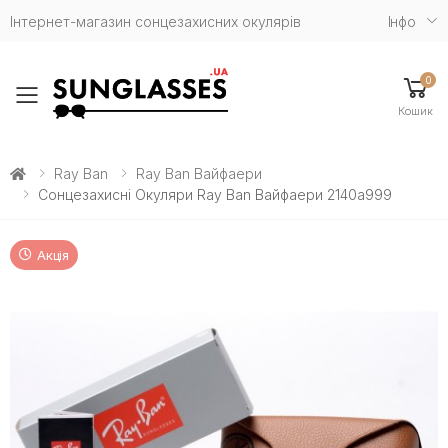
Інтернет-магазин сонцезахисних окулярів
Iнфо
0
Toggle mobile menu
Кошик
Ray Ban
Ray Ban Вайфаери
Сонцезахисні Окуляри Ray Ban Вайфаери 2140a999
Акція