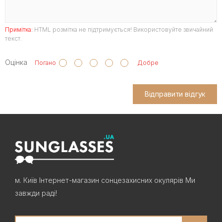
Примітка:
HTML розмітка не підтримується! Використовуйте звичайний
текст.
Оцінка
Погано
Добре
Відправити відгук
м. Київ Інтернет-магазин сонцезахисних окулярів Ми
завжди раді!
Search