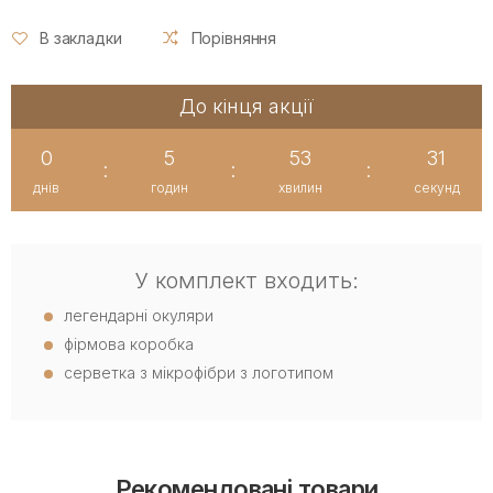
В закладки
Порівняння
До кінця акції
0
5
53
30
:
:
:
днів
годин
хвилин
секунд
У комплект входить:
легендарні окуляри
фірмова коробка
серветка з мікрофібри з логотипом
Рекомендовані товари