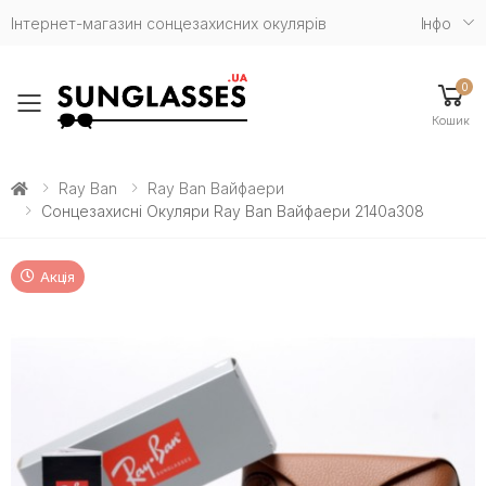
Інтернет-магазин сонцезахисних окулярів
Iнфо
0
Toggle mobile menu
Кошик
Ray Ban
Ray Ban Вайфаери
Сонцезахисні Окуляри Ray Ban Вайфаери 2140a308
Акція