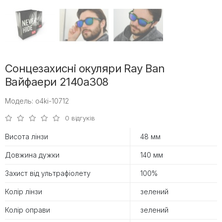
Сонцезахисні окуляри Ray Ban
Вайфаери 2140a308
Модель: o4ki-10712
0 відгуків
Висота лінзи
48 мм
Довжина дужки
140 мм
Захист від ультрафіолету
100%
Колір лінзи
зелений
Колір оправи
зелений