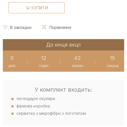
КУПИТИ
В закладки
Порівняння
До кінця акції
0
12
42
14
:
:
:
днів
годин
хвилин
секунд
У комплект входить:
легендарні окуляри
фірмова коробка
серветка з мікрофібри з логотипом