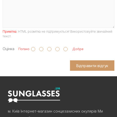
Примітка:
HTML розмітка не підтримується! Використовуйте звичайний
текст.
Оцінка
Погано
Добре
Відправити відгук
м. Київ Інтернет-магазин сонцезахисних окулярів Ми