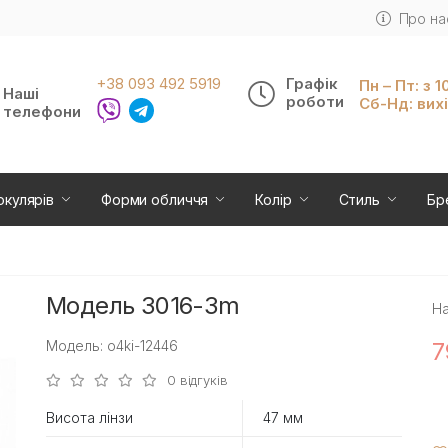
Про на
+38 093 492 5919
Графік
Пн – Пт: з 1
Наші
роботи
Сб-Нд: вих
телефони
окулярів
Форми обличчя
Колір
Стиль
Бр
Модель 3016-3m
На
Модель: o4ki-12446
7
0 відгуків
Висота лінзи
47 мм