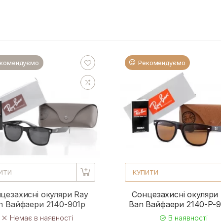
комендуємо
Рекомендуємо
ИТИ
КУПИТИ
цезахисні окуляри Ray
Сонцезахисні окуляри
n Вайфаери 2140-901p
Ban Вайфаери 2140-P-
Немає в наявності
В наявності