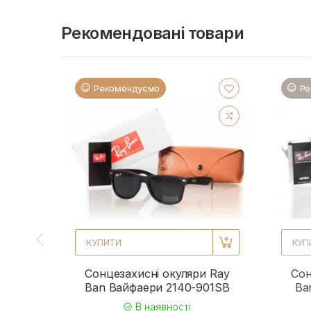
Рекомендовані товари
Рекомендуємо
Ре
КУПИТИ
КУП
Сонцезахисні окуляри Ray
Сон
Ban Вайфаери 2140-901SB
Ba
В наявності