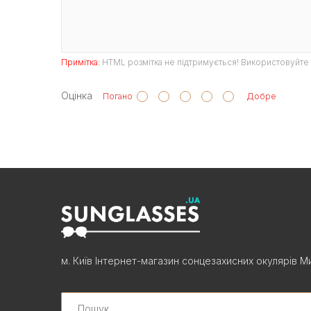
Примітка:
HTML розмітка не підтримується! Використовуйте 
Оцінка
Погано
Добре
м. Київ Інтернет-магазин сонцезахисних окулярів Ми
Search