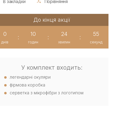
В закладки
Порівняння
До кінця акції
0
10
24
55
:
:
:
днів
годин
хвилин
секунд
У комплект входить:
легендарні окуляри
фірмова коробка
серветка з мікрофібри з логотипом