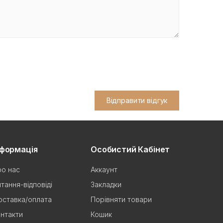
Відправити відгук
нформація
Особистий Кабінет
о нас
Аккаунт
тання-відповіді
Закладки
ставка/оплата
Порівняти товари
нтакти
Кошик