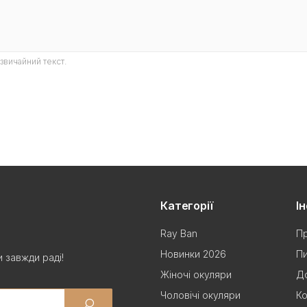
звичайний текст.
Категорії
І
Ray Ban
Пр
Новинки 2026
Пи
 завжди раді!
Жіночі окуляри
До
Чоловічі окуляри
Ко