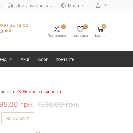
с
Доставка і оплата
Мова
0:00 до 19:00
0
0
0
ідний
Порівняння
Закладки
Кошик
енд
Акції
Блог
Контакти
явність:
Немає в наявності
95.00 грн.
1590.00 грн.
КУПИТИ