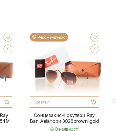
Рекомендуємо
Ре
КУПИТИ
КУП
 Ray
Сонцезахисні окуляри Ray
Сонц
954M
Ban Авіатори 3026brown-gold
Ba
В наявності