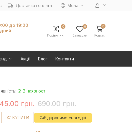
с
Доставка і оплата
Мова
0:00 до 19:00
0
0
0
ідний
Порівняння
Закладки
Кошик
енд
Акції
Блог
Контакти
явність:
В наявності
45.00 грн.
690.00 грн.
КУПИТИ
Відправимо сьогодні