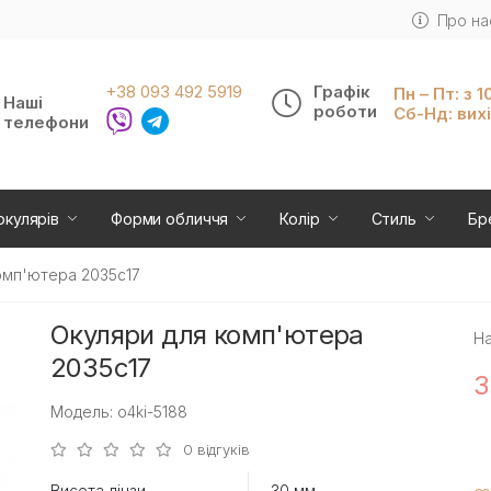
Про на
+38 093 492 5919
Графік
Пн – Пт: з 1
Наші
роботи
Сб-Нд: вих
телефони
окулярів
Форми обличчя
Колір
Стиль
Бр
омп'ютера 2035c17
Окуляри для комп'ютера
На
2035c17
3
Модель: o4ki-5188
0 відгуків
Висота лінзи
30 мм