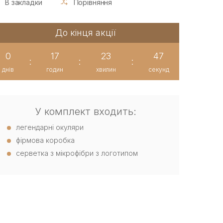
В закладки
Порівняння
До кінця акції
0
17
23
46
:
:
:
днів
годин
хвилин
секунд
У комплект входить:
легендарні окуляри
фірмова коробка
серветка з мікрофібри з логотипом