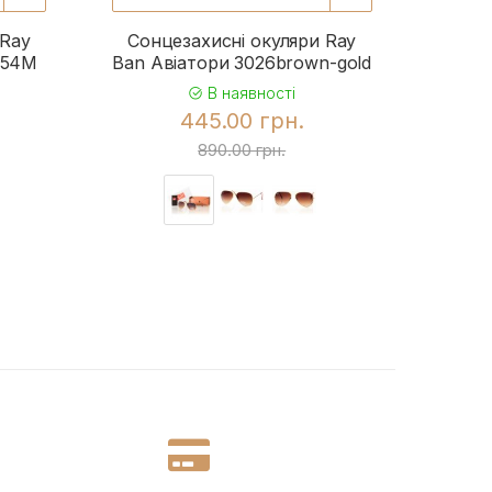
 Ray
Сонцезахисні окуляри Ray
Сонц
954M
Ban Авіатори 3026brown-gold
Ba
В наявності
445.00 грн.
890.00 грн.