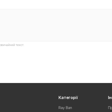
звичайний текст.
Категорії
І
Ray Ban
Пр