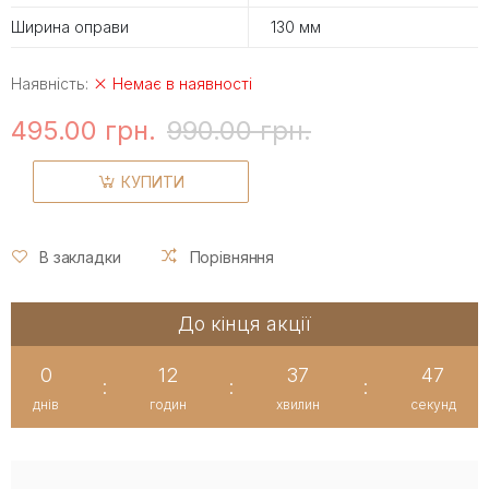
Ширина оправи
130 мм
Наявність:
Немає в наявності
495.00 грн.
990.00 грн.
КУПИТИ
В закладки
Порівняння
До кінця акції
0
12
37
47
:
:
:
днів
годин
хвилин
секунд