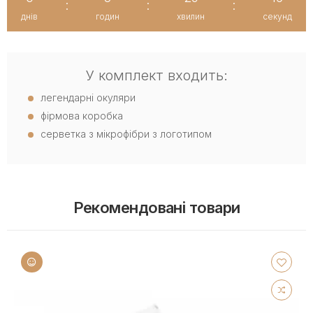
:
:
:
днів
годин
хвилин
секунд
У комплект входить:
легендарні окуляри
фірмова коробка
серветка з мікрофібри з логотипом
Рекомендовані товари