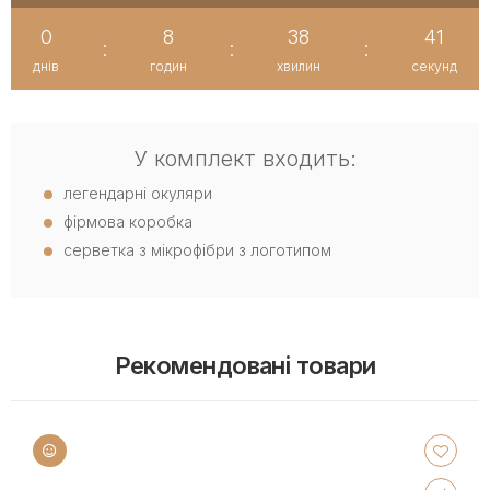
0
8
38
40
:
:
:
днів
годин
хвилин
секунд
У комплект входить:
легендарні окуляри
фірмова коробка
серветка з мікрофібри з логотипом
Рекомендовані товари