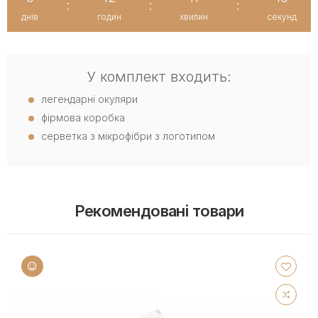
:
:
:
днів
годин
хвилин
секунд
У комплект входить:
легендарні окуляри
фірмова коробка
серветка з мікрофібри з логотипом
Рекомендовані товари