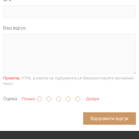
Ваш відгук:
Примітка:
HTML розмітка не підтримується! Використовуйте звичайний
текст.
Оцінка
Погано
Добре
Відправити відгук