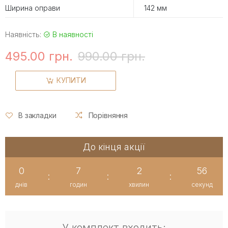
Ширина оправи
142 мм
Наявність:
В наявності
495.00 грн.
990.00 грн.
КУПИТИ
В закладки
Порівняння
До кінця акції
0
7
2
56
:
:
:
днів
годин
хвилин
секунд
У комплект входить: