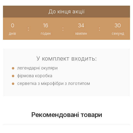
До кінця акції
0
16
34
30
:
:
:
днів
годин
хвилин
секунд
У комплект входить:
легендарні окуляри
фірмова коробка
серветка з мікрофібри з логотипом
Рекомендовані товари