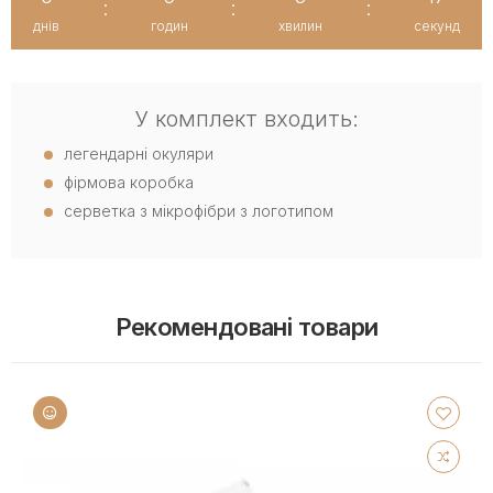
:
:
:
днів
годин
хвилин
секунд
У комплект входить:
легендарні окуляри
фірмова коробка
серветка з мікрофібри з логотипом
Рекомендовані товари