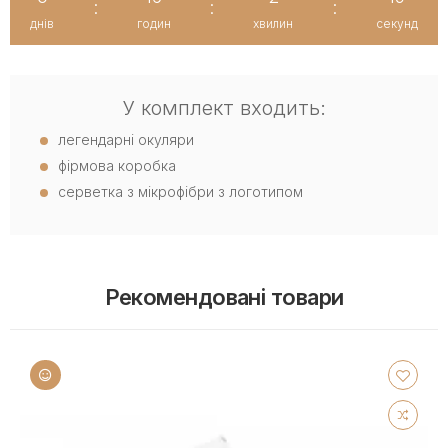
:
:
:
днів
годин
хвилин
секунд
У комплект входить:
легендарні окуляри
фірмова коробка
серветка з мікрофібри з логотипом
Рекомендовані товари