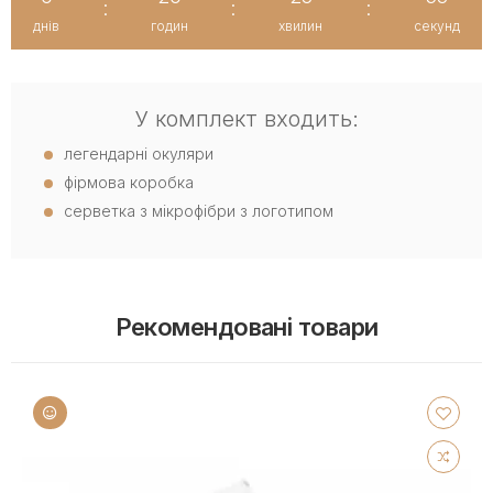
:
:
:
днів
годин
хвилин
секунд
У комплект входить:
легендарні окуляри
фірмова коробка
серветка з мікрофібри з логотипом
Рекомендовані товари