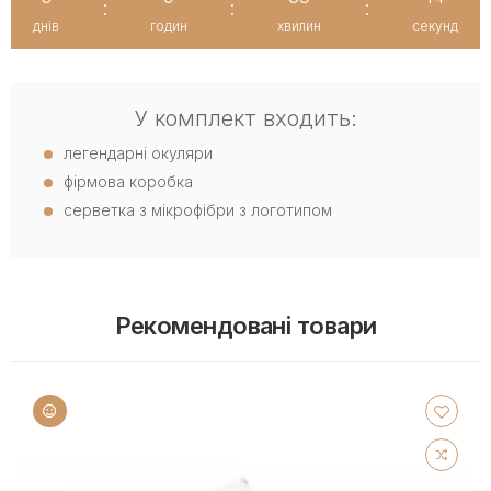
:
:
:
днів
годин
хвилин
секунд
У комплект входить:
легендарні окуляри
фірмова коробка
серветка з мікрофібри з логотипом
Рекомендовані товари